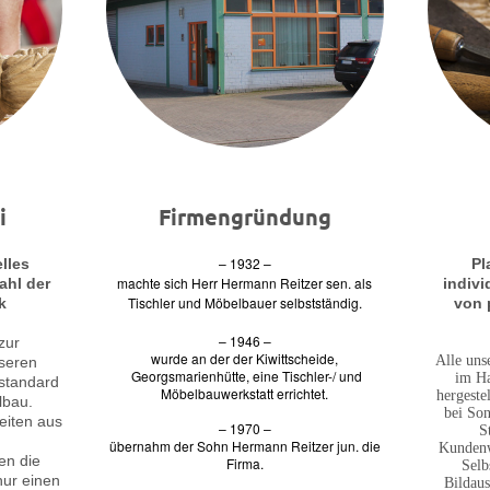
i
Firmengründung
– 1932 –
elles
Pl
machte sich Herr Hermann Reitzer
sen. als
ahl der
indivi
Tischler und Möbelbauer selbstständig.
k
von 
– 1946 –
zur
wurde an der der Kiwittscheide,
Alle uns
nseren
Georgsmarienhütte, eine Tischler-/ und
im Ha
standard
Möbelbauwerkstatt errichtet.
hergeste
lbau.
bei Son
eiten aus
– 1970 –
S
übernahm der Sohn Hermann Reitzer jun. die
Kundenw
en die
Firma.
Selb
nur einen
Bildaus